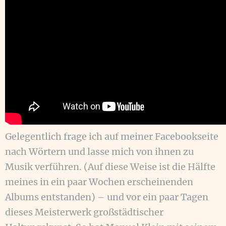
Gelegentlich frage ich auf meiner Facebookseite
nach Wörtern und lasse mich von ihnen zu
Musik verführen. (Auf diese Weise ist die Hälfte
meines in ein paar Wochen erscheinenden
Albums entstanden) – und vor ein paar Tagen
dieses Meisterwerk großstädtischer