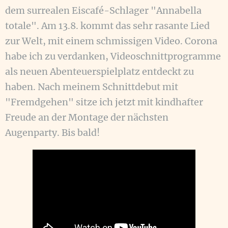
dem surrealen Eiscafé-Schlager "Annabella
totale". Am 13.8. kommt das sehr rasante Lied
zur Welt, mit einem schmissigen Video. Corona
habe ich zu verdanken, Videoschnittprogramme
als neuen Abenteuerspielplatz entdeckt zu
haben. Nach meinem Schnittdebut mit
"Fremdgehen" sitze ich jetzt mit kindhafter
Freude an der Montage der nächsten
Augenparty. Bis bald!